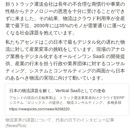
担うトラック運送会社は長年の不合理な商慣行や事業の
性格からテクノロジーの恩恵を十分に受けることができ
ずに来ました。その結果、物流はクラウド利用率が全産
業で最下位、2030年には35%のモノが需要通りに運べな
くなる社会課題を抱えています。
私たちアセンドはこの日本で最もデジタル化の遅れた物
流に対して産業変革の挑戦をしています。現場のアナロ
グ業務をデジタル化するオールインワン SaaS の開発提
供、産業の行末を担う行政や業界団体に対するコンサル
ティング、システムとコンサルティングの両面から日本
のあるべき物流の実現に向けて動いています。
日本の物流課題を解く、Vertical SaaSとしての使命
アセンドの現在の主軸事業は、トラック運送事業者向けクラウド型ERP
システム「ロジックス」の提供と、物流コンサルティング。 多種多様
な業界の共通課題に対してサービスを提供する“Horizonta...
https://newspicks.com/news/9268220
物流業界の課題について、代表の日下のインタビュー記事
(NewsPics)