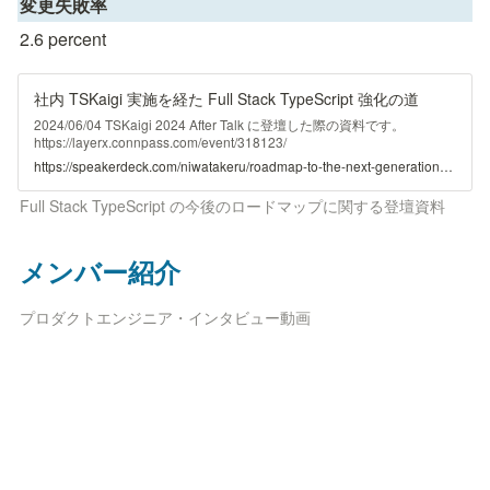
変更失敗率
2.6 percent
社内 TSKaigi 実施を経た Full Stack TypeScript 強化の道
2024/06/04 TSKaigi 2024 After Talk に登壇した際の資料です。
https://layerx.connpass.com/event/318123/
https://speakerdeck.com/niwatakeru/roadmap-to-the-next-generation-of-full-stack-typescript
Full Stack TypeScript の今後のロードマップに関する登壇資料
メンバー紹介
プロダクトエンジニア・インタビュー動画
コンテンツ
Startup CTO of the Year 2024 / Audience 
Award 記念ページ 