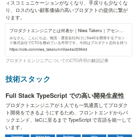
ィスコミュニケーションがなくなり、手戻りも少なくな
り、ロスのない顧客価値の高いプロダクトの提供に繋が
ります。
プロダクトエンジニアとは何者か｜Niwa Takeru｜アセンド株式会社CTO
みなさん、こんにちは。物流・運送会社向けにSaaSを開発するアセン
ド株式会社でCTOを務めている丹羽です。今回はプロダクト志向を持つ
エンジニアに向けて、プロダクトエンジニアという職種についてまとめ
https://note.com/niwa_takeru/n/n0ae4acf2964d
ました。 プロダクトエンジニアはフロントエンド・バックエンド・デ
ザイン、そしてあらゆる領域を越境してプロダクトのあるべき姿を構想
プロダクトエンジニアについてのCTO丹羽の解説記事
し、優れた顧客体験を生み出します。そんな顧客課題を中心として、プ
ロダクト志向を持って情熱的に開発するエンジニアにスポットライトを
当てます。 プロダクトエンジニアという職種の出現 みなさんは"プロダ
技術スタック
クトエンジニア”という職種を聞いたことはあるでしょうか。一般的な
Full Stack TypeScript での高い開発生産性
プロダクトエンジニアが１人でも一気通貫してプロダク
ト開発をできるようにするため、フロントエンドからバ
ックエンド、IaCに至るまで TypeScript で言語を統一して
います。