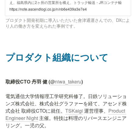
え、福島県内に2ヶ所の営業所を構え、トラック輸送・JRコンテナ輸
送・倉庫業と、手広く物流事業を展開しています。常に新しい挑戦を求
https://note.ascendlogi.co.jp/n/nb6e439a3e7e4
める社長のもと、どのような経緯でITツール「ロジックス」の導入に踏
み切ったのか。また導入後に社内で感じた変化や生じた効果について、
プロダクト開発初期に導入いただいた會津通運さんでの、DXによ
取締役の五十嵐様にお話を伺いました。 一緒に発展していけそうなパ
り人の働き方を変えられた事例です。
ートナーとしてアセンドを選んだ ──弊社や弊社製品のロジックスを知
っていただいたきっかけを教えてください。 五十嵐様、以下敬称略）2
年ほど前になりますが、今後の事業拡大を見据えて、アナログ業務
プロダクト組織について
取締役CTO 丹羽 健 (
@
niwa_takeru
)

電気通信大学情報理工学研究科修了。日鉄ソリューショ
ンズ株式会社、株式会社グラファーを経て、アセンド株
式会社 取締役CTOに就任。
TSKaigi
 運営理事、
Product 
Engineer Night
 主催。特技は料理のリバースエンジニア
リング。一児の父。